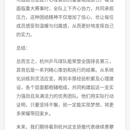
面临重大赛事时，全队上下齐心协力，共同承担
压力，这种团结精神不仅增加了信心，也让每位
成员感受到温暖与归属感，从而更好地发挥自己
的实力。
总结：
总而言之，杭州乒乓球队能荣登全国排名第三，
其背后是一系列精心策划和执行的结果。从系统
化训练到灵活应变，再到丰厚经验积累及心理建
设，各个层面都相辅相成，共同构建起这一支实
力强劲且充满活力的优秀团队。他们用实际行动
证明，只要坚持不懈，就一定能实现梦想，将更
多荣耀带回家乡。
未来，我们期待看到杭州这支骄傲代表继续勇攀