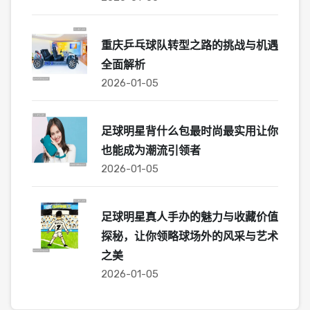
重庆乒乓球队转型之路的挑战与机遇
全面解析
2026-01-05
足球明星背什么包最时尚最实用让你
也能成为潮流引领者
2026-01-05
足球明星真人手办的魅力与收藏价值
探秘，让你领略球场外的风采与艺术
之美
2026-01-05