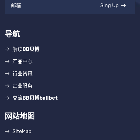
Sing Up
导航
解读
BB贝博
产品中心
行业资讯
企业服务
交流
BB贝博ballbet
网站地图
SiteMap