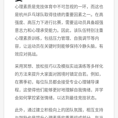
心理素质是竞技体育中不可忽视的一环，而这也
是杭州乒乓球队取得佳绩的重要因素之一。在高
强度、高压力下进行比赛，需要运动员具备超强
意志力和心理承受能力。因此，该队伍特别注重
心理素质训练，包括压力管理、自我调节等内
容，让运动员在关键时刻能够保持冷静头脑，有
效应对挑战。
采用冥想、放松技巧以及模拟实战演练等多样化
的方法来提升大家面对困境时镇定自若。例如，
在赛季初，每位队员都会接受专业心理辅导课
程，这使得他们能够更好地理解自我情绪，并学
会如何掌控紧张情绪，以达到最佳竞技状态。
此外，通过建立积极向上的团队氛围，相互支持
与鼓励也是提升心理素质的重要组成部分。每当