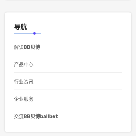
导航
解读
BB贝博
产品中心
行业资讯
企业服务
交流
BB贝博ballbet