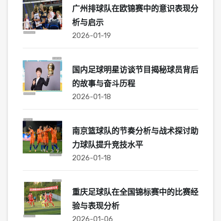
广州排球队在欧锦赛中的意识表现分
析与启示
2026-01-19
国内足球明星访谈节目揭秘球员背后
的故事与奋斗历程
2026-01-18
南京篮球队的节奏分析与战术探讨助
力球队提升竞技水平
2026-01-18
重庆足球队在全国锦标赛中的比赛经
验与表现分析
2026-01-06