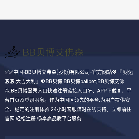
✅✅中国·BB贝博艾弗森(股份)有限公司-官方网站💖『 财运
滚滚,大吉大利』💖BB贝博,BB贝博ballbet,BB贝博艾佛
森,BB贝博登录入口快速注册链接入口🎯、APP下载📱、平
台首页及登录服务。作为中国区领先的平台,为用户提供安
全、稳定的注册体验,24小时客服随时在线支持。立即前往
官网,轻松注册,畅享高品质平台服务