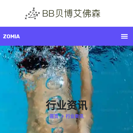
行业资讯
首页
行业资讯