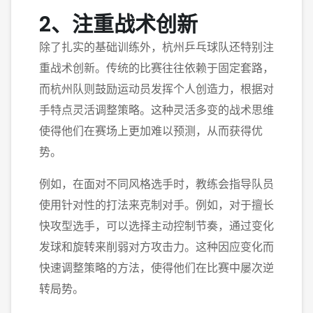
2、注重战术创新
除了扎实的基础训练外，杭州乒乓球队还特别注
重战术创新。传统的比赛往往依赖于固定套路，
而杭州队则鼓励运动员发挥个人创造力，根据对
手特点灵活调整策略。这种灵活多变的战术思维
使得他们在赛场上更加难以预测，从而获得优
势。
例如，在面对不同风格选手时，教练会指导队员
使用针对性的打法来克制对手。例如，对于擅长
快攻型选手，可以选择主动控制节奏，通过变化
发球和旋转来削弱对方攻击力。这种因应变化而
快速调整策略的方法，使得他们在比赛中屡次逆
转局势。