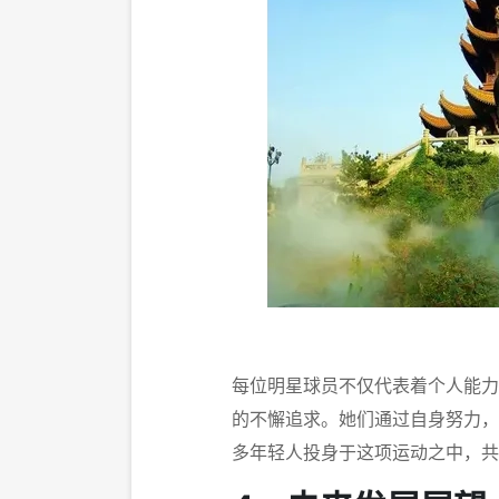
每位明星球员不仅代表着个人能力
的不懈追求。她们通过自身努力，
多年轻人投身于这项运动之中，共