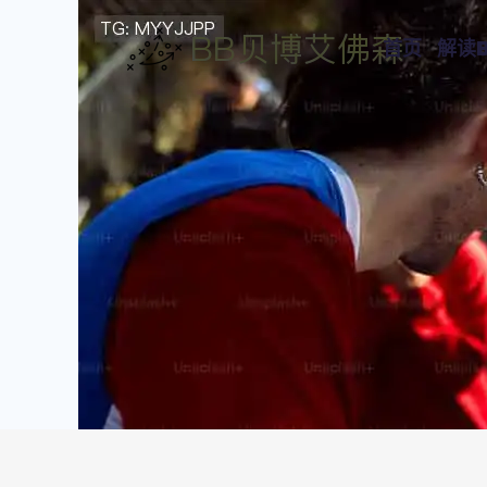
首页
解读