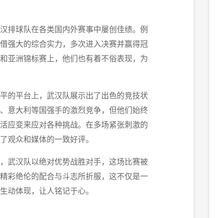
汉排球队在各类国内外赛事中屡创佳绩。例
借强大的综合实力，多次进入决赛并赢得冠
和亚洲锦标赛上，他们也有着不俗表现，为
平的平台上，武汉队展示出了出色的竞技状
、意大利等国强手的激烈竞争，但他们始终
活应变来应对各种挑战。在多场紧张刺激的
了观众和媒体的一致好评。
，武汉队以绝对优势战胜对手，这场比赛被
精彩绝伦的配合与斗志所折服，这不仅是一
生动体现，让人铭记于心。