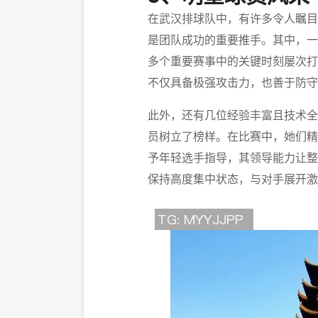
在武汉排球队中，有许多令人瞩目
是团队成功的重要推手。其中，一
多个重要赛事中的关键时刻屡次打
不仅具备极强攻击力，也善于防守
此外，还有几位经验丰富且技术全
员树立了榜样。在比赛中，她们
予年轻选手指导，其领导能力让整
保持高度集中状态，与对手展开激