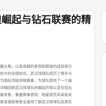
煌崛起与钻石联赛的精
露头角，以其卓越的表现和辉煌的成就吸引
如今的全国知名，武汉排球队经历了艰辛与
为国际顶级排球赛事，为球队提供了一个展
详细回顾武汉排球队的崛起历程以及在钻石
展背景、重要赛事表现、明星球员风采和未
使读者能够更全面地了解武汉排球队及其在