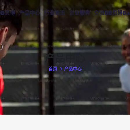
BB贝博
产品中心
行业资讯
企业服务
交流
BB贝博bal
产品中心
首页
产品中心