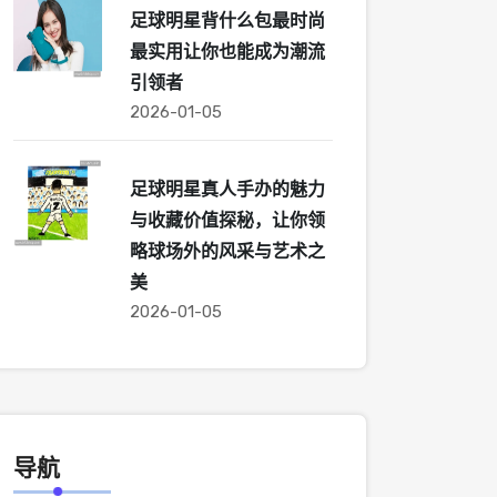
足球明星背什么包最时尚
最实用让你也能成为潮流
引领者
2026-01-05
足球明星真人手办的魅力
与收藏价值探秘，让你领
略球场外的风采与艺术之
美
2026-01-05
导航