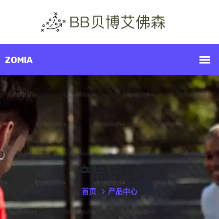
产品中心
首页
产品中心