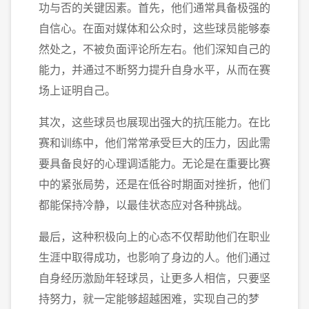
功与否的关键因素。首先，他们通常具备极强的
自信心。在面对媒体和公众时，这些球员能够泰
然处之，不被负面评论所左右。他们深知自己的
能力，并通过不断努力提升自身水平，从而在赛
场上证明自己。
其次，这些球员也展现出强大的抗压能力。在比
赛和训练中，他们常常承受巨大的压力，因此需
要具备良好的心理调适能力。无论是在重要比赛
中的紧张局势，还是在低谷时期面对挫折，他们
都能保持冷静，以最佳状态应对各种挑战。
最后，这种积极向上的心态不仅帮助他们在职业
生涯中取得成功，也影响了身边的人。他们通过
自身经历激励年轻球员，让更多人相信，只要坚
持努力，就一定能够超越困难，实现自己的梦