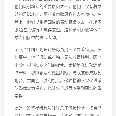
他们吸引粉丝的重要原因之一。他们不仅有着卓
越的足球才能，更有着幽默风趣的人格特征。在
场上，他们以激情四溢的表现感染队友，在场下
则通过真诚待人赢得友谊。这种亲和力使得他们
成为团队中的核心人物。
团队合作精神则是这些球员另一个显著特点。在
比赛中，他们深知单打独斗无法获得胜利，因此
十分重视与队友之间的配合。无论是在进攻还是
防守时，都能够及时做出判断，与队友形成默契
配合，共同创造胜利机会。这种精神不仅促进球
队整体实力提升，也让每位成员感受到团结的重
要性。
此外，这些星级球员往往乐于传授经验，将自己
多年积累下来的技巧分享给年轻队友，以帮助他