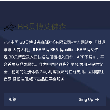
✅✅中国·BB贝博艾弗森(股份)有限公司-官方网站💖『 财运
滚滚,大吉大利』💖BB贝博,BB贝博ballbet,BB贝博艾佛
森,BB贝博登录入口快速注册链接入口🎯、APP下载📱、平
台首页及登录服务。作为中国区领先的平台,为用户提供安
全、稳定的注册体验,24小时客服随时在线支持。立即前往
官网,轻松注册,畅享高品质平台服务
Sing Up