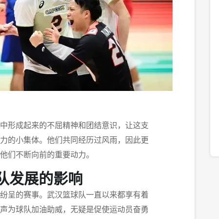
中形成起来的不屈精神和团结意识，让这支
力的小集体。他们共同经历过风雨，因此更
他们不断向前的重要动力。
队发展的影响
纷呈的赛事。武汉篮球队一直以来都享有着
声为球队加油助威，无疑是促使运动员奋勇