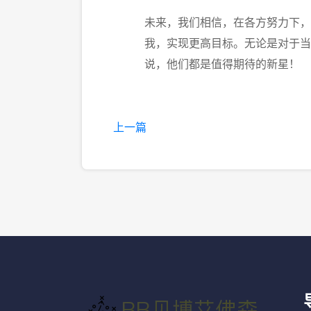
未来，我们相信，在各方努力下，
我，实现更高目标。无论是对于当
说，他们都是值得期待的新星！
上一篇