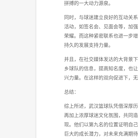
拼搏的一大动力源泉。
同时，与球迷建立良好的互动关系
活动，如签名会、见面会等，加强
荣耀。而这种紧密联系也进一步增
持久的发展支持力量。
并且，在社交媒体发达的大背景下
乡球队的信息，提高知名度，也让
兴力量。在这样的双向促进下，无
总结：
综上所述，武汉篮球队凭借深厚历
再加上浓厚球迷文化氛围，共同造
现。他们以第九名的位置证明自己
巨大的成长潜力，对未来充满期待