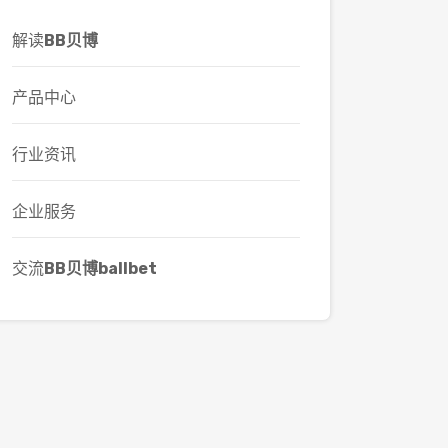
解读
BB贝博
产品中心
行业资讯
企业服务
交流
BB贝博ballbet